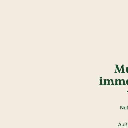
Mu
imme
Nut
Auß