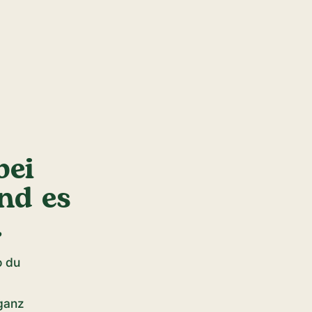
bei
nd es
.
o du
ganz